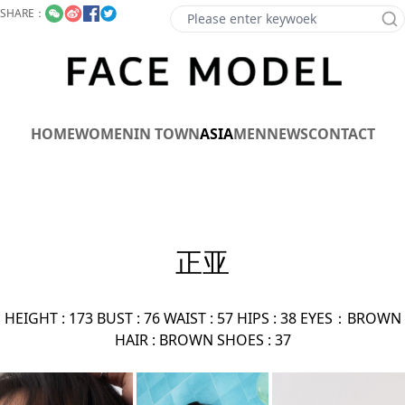
SHARE：
HOME
WOMEN
IN TOWN
ASIA
MEN
NEWS
CONTACT
正亚
HEIGHT : 173 BUST : 76 WAIST : 57 HIPS : 38 EYES：BROWN
HAIR : BROWN SHOES : 37